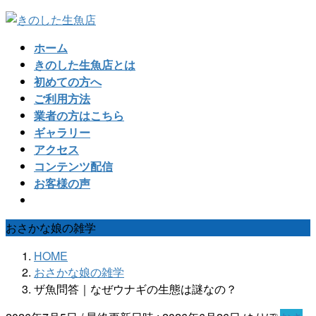
コ
ナ
ン
ビ
ホーム
テ
ゲ
きのした生魚店とは
ン
ー
初めての方へ
ツ
シ
ご利用方法
へ
ョ
業者の方はこちら
ス
ン
ギャラリー
キ
に
アクセス
ッ
移
コンテンツ配信
プ
動
お客様の声
おさかな娘の雑学
HOME
おさかな娘の雑学
ザ魚問答｜なぜウナギの生態は謎なの？