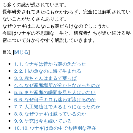
も多くの謎が残されています。
長年研究されてきたにもかかわらず、完全には解明されてい
ないことがたくさんあります。
なぜウナギはこんなにも謎だらけなのでしょうか。
今回はウナギの不思議な一生と、研究者たちが追い続ける秘
密について分かりやすく解説していきます。
目次
[
閉じる
]
1.
1. ウナギは昔から謎の魚だった
2.
2. 川の魚なのに海で生まれる
3.
3. 赤ちゃんはまるで葉っぱ
4.
4. なぜ産卵場所が分からなかったのか
5.
5. まだ産卵の瞬間を見た人はいない
6.
6. なぜ何千キロも迷わず泳げるのか
7.
7. 人工繁殖はできるようになったのか
8.
8. なぜウナギは減っているのか
9.
9. 研究は今も続いている
10.
10. ウナギは魚の中でも特別な存在