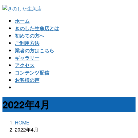
コ
ナ
ン
ビ
ホーム
テ
ゲ
きのした生魚店とは
ン
ー
初めての方へ
ツ
シ
ご利用方法
へ
ョ
業者の方はこちら
ス
ン
ギャラリー
キ
に
アクセス
ッ
移
コンテンツ配信
プ
動
お客様の声
2022年4月
HOME
2022年4月