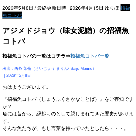
2026年5月8日
/ 最終更新日時 :
2026年4月15日
ゆりぽ
招福
魚コトバ
アジメドジョウ（味女泥鰌）の招福魚
コトバ
招福魚コトバの一覧はコチラ⇒
招福魚コトバ一覧
著者：西条 茉倫（さいじょう まりん/ Saijo Marine）
｜2026年5月8
日
おはようございます。
『招福魚コトバ（しょうふくさかなことば）』をご存知です
か？
魚には昔から、縁起ものとして親しまれてきた歴史がありま
す。
そんな魚たちが、もし言葉を持っていたとしたら・・・。