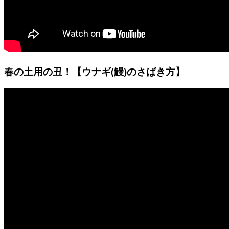
春の土用の丑！【ウナギ(鰻)のさばき方】