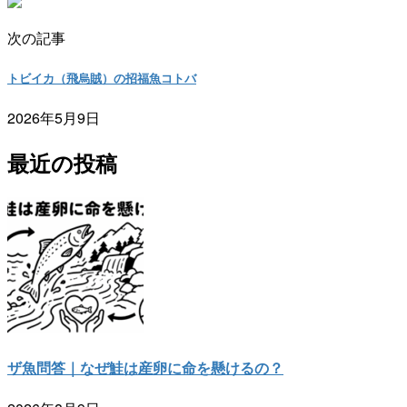
次の記事
トビイカ（飛烏賊）の招福魚コトバ
2026年5月9日
最近の投稿
ザ魚問答｜なぜ鮭は産卵に命を懸けるの？