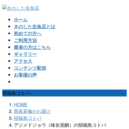
コ
ナ
ン
ビ
ホーム
テ
ゲ
きのした生魚店とは
ン
ー
初めての方へ
ツ
シ
ご利用方法
へ
ョ
業者の方はこちら
ス
ン
ギャラリー
キ
に
アクセス
ッ
移
コンテンツ配信
プ
動
お客様の声
招福魚コトバ
HOME
西条茉倫がお届け
招福魚コトバ
アジメドジョウ（味女泥鰌）の招福魚コトバ