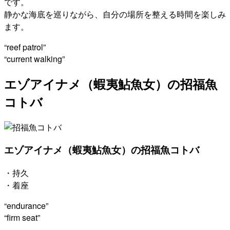
です。
静かな海底を巡りながら、自分の場所を整える時間を楽しみ
ます。
“reef patrol”
“current walking”
エゾアイナメ（蝦夷鮎魚女）の招福魚
コトバ
エゾアイナメ（蝦夷鮎魚女）の招福魚コトバ
・持久
・着座
“endurance”
“firm seat”