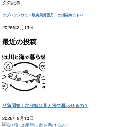
次の記事
エゾバフンウニ（蝦夷馬糞雲丹）の招福魚コトバ
2026年3月13日
最近の投稿
ザ魚問答｜なぜ鮭は川と海で暮らせるの？
2026年8月10日