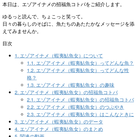
本日は、エゾアイナメの招福魚コトバをご紹介します。
ゆるっと読んで、ちょこっと笑って。
日々の暮らしのそばに、魚たちのあたたかなメッセージを添
えてみませんか。
目次
1.
エゾアイナメ（蝦夷鮎魚女）について
1.1.
エゾアイナメ（蝦夷鮎魚女）ってどんな魚？
1.2.
エゾアイナメ（蝦夷鮎魚女）ってどんな性
格？
1.3.
エゾアイナメ（蝦夷鮎魚女）の趣味
2.
エゾアイナメ（蝦夷鮎魚女）の招福魚コトバ
2.1.
エゾアイナメ（蝦夷鮎魚女）の招福魚コトバ
2.2.
エゾアイナメ（蝦夷鮎魚女）のつぶやき
2.3.
エゾアイナメ（蝦夷鮎魚女）はこんなときに
3.
エゾアイナメ（蝦夷鮎魚女）のデータ
4.
エゾアイナメ（蝦夷鮎魚女）のまとめ
5.
関連の動画