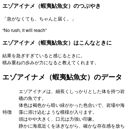
エゾアイナメ（蝦夷鮎魚女）のつぶやき
「急がなくても、ちゃんと届く。」
“No rush, it will reach”
エゾアイナメ（蝦夷鮎魚女）はこんなときに
結果を急ぎすぎていると感じるときに。
積み重ねの歩みが力になると教えてくれます。
エゾアイナメ（蝦夷鮎魚女）のデータ
エゾアイナメは、細長くしっかりとした体を持つ岩
礁の魚です。
体色は褐色から暗い緑がかった色合いで、岩場や海
特徴
藻に溶け込むような模様が入ります。
頭はやや大きく、口元は力強い印象。
静かに海底近くを泳ぎながら、確かな存在感を放ち