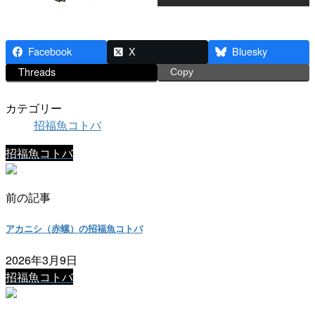
Facebook
X
Bluesky
Threads
Copy
カテゴリー
招福魚コトバ
招福魚コトバ
前の記事
アカニシ（赤螺）の招福魚コトバ
2026年3月9日
招福魚コトバ