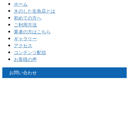
ホーム
きのした生魚店とは
初めての方へ
ご利用方法
業者の方はこちら
ギャラリー
アクセス
コンテンツ配信
お客様の声
お問い合わせ