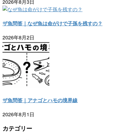
2026年8月3日
ザ魚問答｜なぜ魚は命がけで子孫を残すの？
2026年8月2日
ザ魚問答｜アナゴとハモの境界線
2026年8月1日
カテゴリー