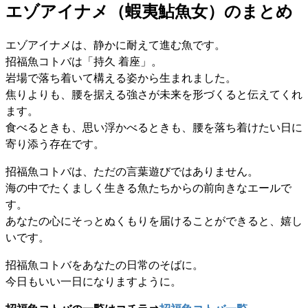
エゾアイナメ（蝦夷鮎魚女）のまとめ
エゾアイナメは、静かに耐えて進む魚です。
招福魚コトバは「持久 着座」。
岩場で落ち着いて構える姿から生まれました。
焦りよりも、腰を据える強さが未来を形づくると伝えてくれ
ます。
食べるときも、思い浮かべるときも、腰を落ち着けたい日に
寄り添う存在です。
招福魚コトバは、ただの言葉遊びではありません。
海の中でたくましく生きる魚たちからの前向きなエールで
す。
あなたの心にそっとぬくもりを届けることができると、嬉し
いです。
招福魚コトバをあなたの日常のそばに。
今日もいい一日になりますように。