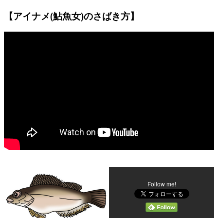
【アイナメ(鮎魚女)のさばき方】
Follow me!