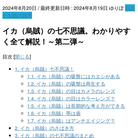
2024年8月20日
/ 最終更新日時 :
2024年8月19日
ゆりぽ
おさ
かな娘の雑学
イカ（烏賊）の七不思議。わかりやす
く全て解説！～第二弾～
目次
[
閉じる
]
1.
イカ（烏賊）七不思議！
1.1.
イカ（烏賊）の吸盤にはカエシがある
1.2.
イカ（烏賊）の吸盤は再生する
1.3.
イカ（烏賊）の目はカメラのレンズ
1.4.
イカ（烏賊）の目はカラーレンズ？
1.5.
イカ（烏賊）は長期的な考え方ができる
1.6.
イカ（烏賊）墨は盾
1.7.
イカ（烏賊）はアンチエイジング？
2.
イカ（烏賊）のさばき方
3.
イカ（烏賊）の七不思議のまとめ