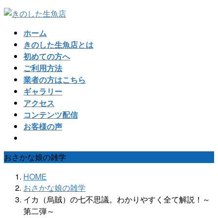
コ
ナ
ン
ビ
ホーム
テ
ゲ
きのした生魚店とは
ン
ー
初めての方へ
ツ
シ
ご利用方法
へ
ョ
業者の方はこちら
ス
ン
ギャラリー
キ
に
アクセス
ッ
移
コンテンツ配信
プ
動
お客様の声
おさかな娘の雑学
HOME
おさかな娘の雑学
イカ（烏賊）の七不思議。わかりやすく全て解説！～
第二弾～