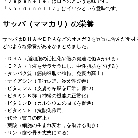
「Ｊａｐａｎｅｓｅ」は日本のという意味です。
「ｓａｒｄｉｎｅｌｌａ」はイワシという意味です。
サッパ（ママカリ）の栄養
サッパはＤＨＡやＥＰＡなどのオメガ３を豊富に含んだ食材
どのような栄養があるかまとめました。
・ＤＨＡ（脳細胞の活性化や脳の発達に働きかける）
・ＥＰＡ（血液をサラサラにし、中性脂肪を下げる）
・タンパク質（筋肉細胞の維持、免疫力高上）
・ナイアシン（血行促進、冷え性改善）
・ビタミンＡ（皮膚や粘膜を正常に保つ）
・ビタミンＢ群（神経の機能の正常化）
・ビタミンＤ（カルシウムの吸収を促進）
・ビタミンＥ（抗酸化作用）
・鉄分（貧血の防止）
・葉酸（細胞の生まれ変わりを助ける働き）
・リン（歯や骨を丈夫にする）