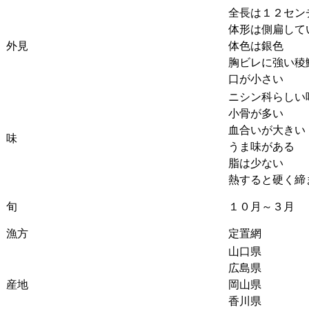
全長は１２セン
体形は側扁して
外見
体色は銀色
胸ビレに強い稜
口が小さい
ニシン科らしい
小骨が多い
血合いが大きい
味
うま味がある
脂は少ない
熱すると硬く締
旬
１０月～３月
漁方
定置網
山口県
広島県
産地
岡山県
香川県