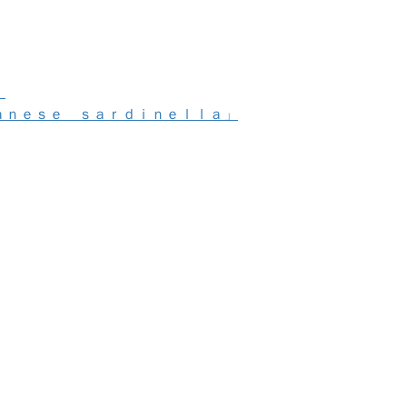
」
ａｎｅｓｅ ｓａｒｄｉｎｅｌｌａ」