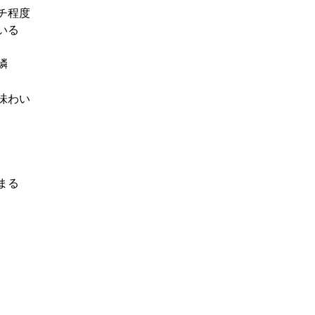
チ程度
いる
鱗
味わい
まる