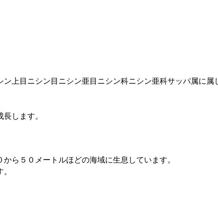
シン上目ニシン目ニシン亜目ニシン科ニシン亜科サッパ属に属
成長します。
０から５０メートルほどの海域に生息しています。
す。