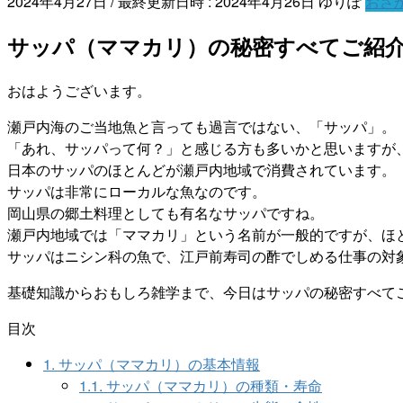
2024年4月27日
/ 最終更新日時 :
2024年4月26日
ゆりぽ
おさ
サッパ（ママカリ）の秘密すべてご紹
おはようございます。
瀬戸内海のご当地魚と言っても過言ではない、「サッパ」。
「あれ、サッパって何？」と感じる方も多いかと思いますが
日本のサッパのほとんどが瀬戸内地域で消費されています。
サッパは非常にローカルな魚なのです。
岡山県の郷土料理としても有名なサッパですね。
瀬戸内地域では「ママカリ」という名前が一般的ですが、ほ
サッパはニシン科の魚で、江戸前寿司の酢でしめる仕事の対
基礎知識からおもしろ雑学まで、今日はサッパの秘密すべて
目次
1.
サッパ（ママカリ）の基本情報
1.1.
サッパ（ママカリ）の種類・寿命