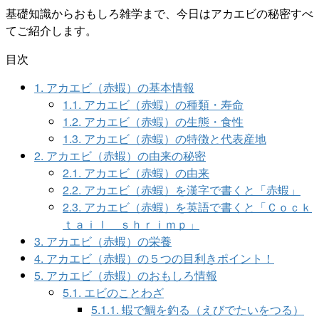
基礎知識からおもしろ雑学まで、今日はアカエビの秘密すべ
てご紹介します。
目次
1.
アカエビ（赤蝦）の基本情報
1.1.
アカエビ（赤蝦）の種類・寿命
1.2.
アカエビ（赤蝦）の生態・食性
1.3.
アカエビ（赤蝦）の特徴と代表産地
2.
アカエビ（赤蝦）の由来の秘密
2.1.
アカエビ（赤蝦）の由来
2.2.
アカエビ（赤蝦）を漢字で書くと「赤蝦」
2.3.
アカエビ（赤蝦）を英語で書くと「Ｃｏｃｋ
ｔａｉｌ ｓｈｒｉｍｐ」
3.
アカエビ（赤蝦）の栄養
4.
アカエビ（赤蝦）の５つの目利きポイント！
5.
アカエビ（赤蝦）のおもしろ情報
5.1.
エビのことわざ
5.1.1.
蝦で鯛を釣る（えびでたいをつる）