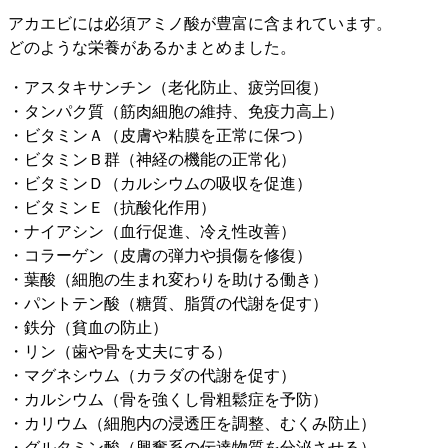
アカエビには必須アミノ酸が豊富に含まれています。
どのような栄養があるかまとめました。
・アスタキサンチン（老化防止、疲労回復）
・タンパク質（筋肉細胞の維持、免疫力高上）
・ビタミンＡ（皮膚や粘膜を正常に保つ）
・ビタミンＢ群（神経の機能の正常化）
・ビタミンＤ（カルシウムの吸収を促進）
・ビタミンＥ（抗酸化作用）
・ナイアシン（血行促進、冷え性改善）
・コラーゲン（皮膚の弾力や損傷を修復）
・葉酸（細胞の生まれ変わりを助ける働き）
・パントテン酸（糖質、脂質の代謝を促す）
・鉄分（貧血の防止）
・リン（歯や骨を丈夫にする）
・マグネシウム（カラダの代謝を促す）
・カルシウム（骨を強くし骨粗鬆症を予防）
・カリウム（細胞内の浸透圧を調整、むくみ防止）
・グルタミン酸（興奮系の伝達物質を分泌させる）