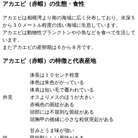
アカエビ（赤蝦）の生態・食性
アカエビは相模湾より南の海域に広く分布しており、水深５
から３０メートル程度の浅い海域に生息しています。
アカエビは動物性プランクトンや小魚などを食べて生活して
います。
またアカエビの産卵期は６から８月です。
アカエビ（赤蝦）の特徴と代表産地
体長は１０センチ程度
体色は朱色がかっている
体表は短い毛で覆われている
外見
オスよりメスのほうが大きい
赤褐色の斑紋がある
頭部には不規則な斑紋がある
頭胸甲の後縁に小さな粒状突起がある
甘みとうま味が強い
味
甲殻類らしい風味がある