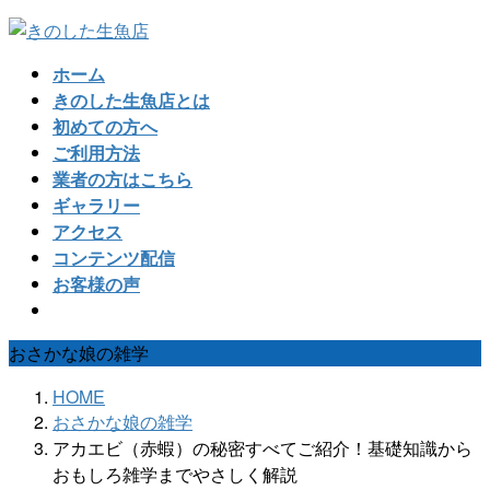
コ
ナ
ン
ビ
ホーム
テ
ゲ
きのした生魚店とは
ン
ー
初めての方へ
ツ
シ
ご利用方法
へ
ョ
業者の方はこちら
ス
ン
ギャラリー
キ
に
アクセス
ッ
移
コンテンツ配信
プ
動
お客様の声
おさかな娘の雑学
HOME
おさかな娘の雑学
アカエビ（赤蝦）の秘密すべてご紹介！基礎知識から
おもしろ雑学までやさしく解説