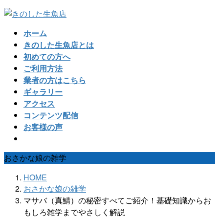
コ
ナ
ン
ビ
ホーム
テ
ゲ
きのした生魚店とは
ン
ー
初めての方へ
ツ
シ
ご利用方法
へ
ョ
業者の方はこちら
ス
ン
ギャラリー
キ
に
アクセス
ッ
移
コンテンツ配信
プ
動
お客様の声
おさかな娘の雑学
HOME
おさかな娘の雑学
マサバ（真鯖）の秘密すべてご紹介！基礎知識からお
もしろ雑学までやさしく解説