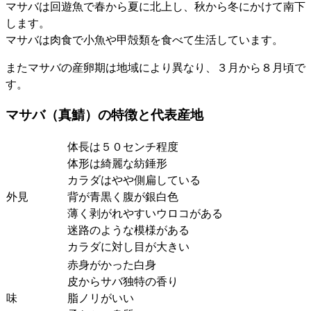
マサバは回遊魚で春から夏に北上し、秋から冬にかけて南下
します。
マサバは肉食で小魚や甲殻類を食べて生活しています。
またマサバの産卵期は地域により異なり、３月から８月頃で
す。
マサバ（真鯖）の特徴と代表産地
体長は５０センチ程度
体形は綺麗な紡錘形
カラダはやや側扁している
外見
背が青黒く腹が銀白色
薄く剥がれやすいウロコがある
迷路のような模様がある
カラダに対し目が大きい
赤身がかった白身
皮からサバ独特の香り
味
脂ノリがいい