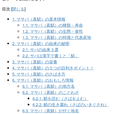
目次
[
閉じる
]
1.
マサバ（真鯖）の基本情報
1.1.
マサバ（真鯖）の種類・寿命
1.2.
マサバ（真鯖）の生態・食性
1.3.
マサバ（真鯖）の特徴と代表産地
2.
マサバ（真鯖）の由来の秘密
2.1.
サバの由来３選
2.2.
サバは漢字で書くと「鯖」
3.
マサバ（真鯖）の栄養
4.
マサバ（真鯖）の５つの目利きポイント！
5.
マサバ（真鯖）のさばき方
6.
マサバ（真鯖）のおもしろ情報
6.1.
マサバ（真鯖）の地方名
6.2.
マサバ（真鯖）のことわざ
6.2.1.
鯖を読む（さばをよむ）
6.2.2.
鯖の生き腐れ（さばのいきぐされ）
6.3.
マサバ（真鯖）が付く地名