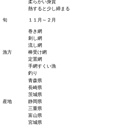
柔らかい身質
熱すると少し締まる
旬
１１月～２月
巻き網
刺し網
流し網
漁方
棒受け網
定置網
手網すくい漁
釣り
青森県
長崎県
茨城県
産地
静岡県
三重県
富山県
宮城県