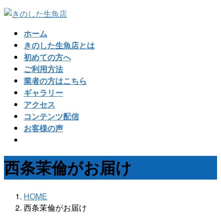
コ
ナ
ン
ビ
ホーム
テ
ゲ
きのした生魚店とは
ン
ー
初めての方へ
ツ
シ
ご利用方法
へ
ョ
業者の方はこちら
ス
ン
ギャラリー
キ
に
アクセス
ッ
移
コンテンツ配信
プ
動
お客様の声
西条茉倫がお届け
HOME
西条茉倫がお届け