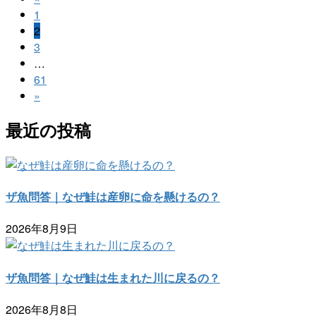
投
固
1
稿
固
定
2
固
の
定
3
ペ
定
…
ペ
ー
ペ
固
61
ペ
ー
ジ
定
»
ー
ー
ジ
ペ
ジ
ジ
最近の投稿
ー
送
ジ
り
ザ魚問答｜なぜ鮭は産卵に命を懸けるの？
2026年8月9日
ザ魚問答｜なぜ鮭は生まれた川に戻るの？
2026年8月8日