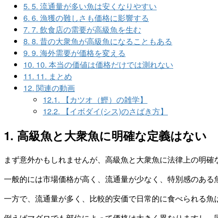
5.
5. 流通量が多い魚は安くなりやすい
6.
6. 漁獲の難しさも価格に影響する
7.
7. 飲食店の需要が高級魚を生む
8.
8. 昔の大衆魚が高級魚になることもある
9.
9. 海外需要が価格を変える
10.
10. 本当の価値は価格だけでは測れない
11.
11. まとめ
12.
関連の動画
12.1.
【カツオ（鰹）の雑学】
12.2.
【イボダイ(シス)のさばき方】
1. 高級魚と大衆魚に明確な定義はない
まず意外かもしれませんが、高級魚と大衆魚に法律上の明確
一般的には市場価格が高く、流通量が少なく、特別感のある
一方で、流通量が多く、比較的安価で日常的に食べられる魚
例えばマグロでも部位によって価格は大きく異なりますし、