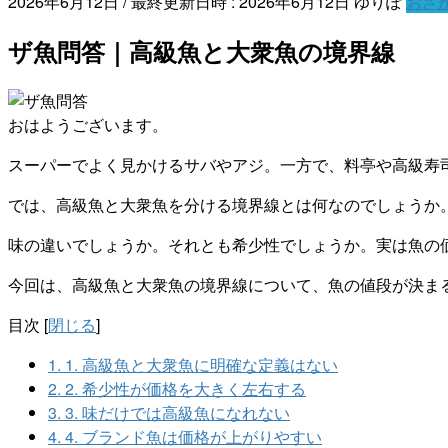
2026年6月12日
/ 最終更新日時 :
2026年6月12日
ゆりぽ
おさ
ザ魚問答｜高級魚と大衆魚の境界線
おはようございます。
スーパーでよく見かけるサバやアジ。一方で、料亭や高級寿
では、高級魚と大衆魚を分ける境界線とは何なのでしょうか
味の違いでしょうか。それとも希少性でしょうか。実は魚の
今回は、高級魚と大衆魚の境界線について、魚の値段が決ま
目次
[
閉じる
]
1.
1. 高級魚と大衆魚に明確な定義はない
2.
2. 希少性が価格を大きく左右する
3.
3. 味だけでは高級魚になれない
4.
4. ブランド魚は価格が上がりやすい