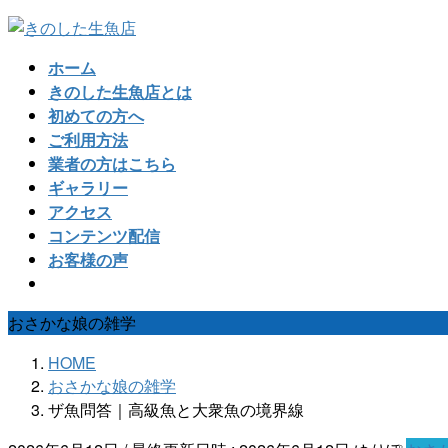
コ
ナ
ン
ビ
ホーム
テ
ゲ
きのした生魚店とは
ン
ー
初めての方へ
ツ
シ
ご利用方法
へ
ョ
業者の方はこちら
ス
ン
ギャラリー
キ
に
アクセス
ッ
移
コンテンツ配信
プ
動
お客様の声
おさかな娘の雑学
HOME
おさかな娘の雑学
ザ魚問答｜高級魚と大衆魚の境界線