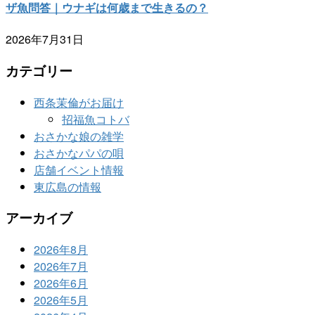
ザ魚問答｜ウナギは何歳まで生きるの？
2026年7月31日
カテゴリー
西条茉倫がお届け
招福魚コトバ
おさかな娘の雑学
おさかなパパの唄
店舗イベント情報
東広島の情報
アーカイブ
2026年8月
2026年7月
2026年6月
2026年5月