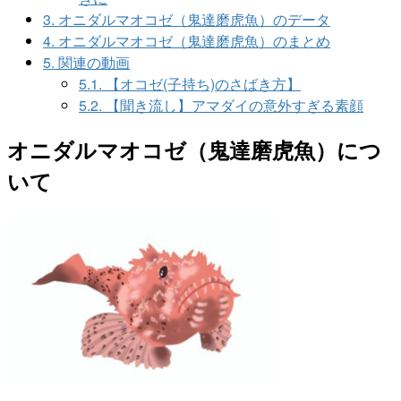
3.
オニダルマオコゼ（鬼達磨虎魚）のデータ
4.
オニダルマオコゼ（鬼達磨虎魚）のまとめ
5.
関連の動画
5.1.
【オコゼ(子持ち)のさばき方】
5.2.
【聞き流し】アマダイの意外すぎる素顔
オニダルマオコゼ（鬼達磨虎魚）につ
いて