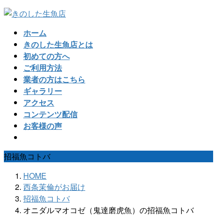
コ
ナ
ン
ビ
ホーム
テ
ゲ
きのした生魚店とは
ン
ー
初めての方へ
ツ
シ
ご利用方法
へ
ョ
業者の方はこちら
ス
ン
ギャラリー
キ
に
アクセス
ッ
移
コンテンツ配信
プ
動
お客様の声
招福魚コトバ
HOME
西条茉倫がお届け
招福魚コトバ
オニダルマオコゼ（鬼達磨虎魚）の招福魚コトバ