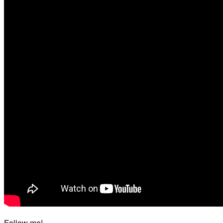
Follow me!