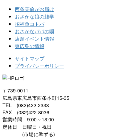
西条茉倫がお届け
おさかな娘の雑学
招福魚コトバ
おさかなパパの唄
店舗イベント情報
東広島の情報
サイトマップ
プライバシーポリシー
〒739-0011
広島県東広島市西条本町15-35
TEL (082)422-2333
FAX (082)422-8036
営業時間 9:00～18:00
定休日 日曜日・祝日
(市場に準ずる)