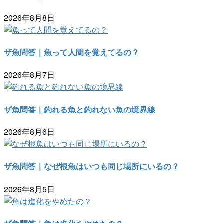
2026年8月8日
ザ魚問答｜魚って人間を覚えてるの？
2026年8月7日
ザ魚問答｜釣れる魚と釣れない魚の境界線
2026年8月6日
ザ魚問答｜なぜ根魚はいつも同じ場所にいるの？
2026年8月5日