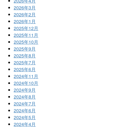
2026年4月
2026年3月
2026年2月
2026年1月
2025年12月
2025年11月
2025年10月
2025年9月
2025年8月
2025年7月
2025年6月
2024年11月
2024年10月
2024年9月
2024年8月
2024年7月
2024年6月
2024年5月
2024年4月