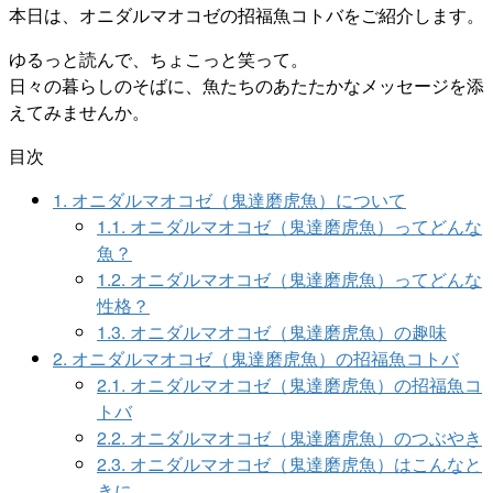
本日は、オニダルマオコゼの招福魚コトバをご紹介します。
ゆるっと読んで、ちょこっと笑って。
日々の暮らしのそばに、魚たちのあたたかなメッセージを添
えてみませんか。
目次
1.
オニダルマオコゼ（鬼達磨虎魚）について
1.1.
オニダルマオコゼ（鬼達磨虎魚）ってどんな
魚？
1.2.
オニダルマオコゼ（鬼達磨虎魚）ってどんな
性格？
1.3.
オニダルマオコゼ（鬼達磨虎魚）の趣味
2.
オニダルマオコゼ（鬼達磨虎魚）の招福魚コトバ
2.1.
オニダルマオコゼ（鬼達磨虎魚）の招福魚コ
トバ
2.2.
オニダルマオコゼ（鬼達磨虎魚）のつぶやき
2.3.
オニダルマオコゼ（鬼達磨虎魚）はこんなと
きに