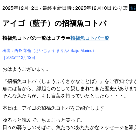
2025年12月12日
/ 最終更新日時 :
2025年12月10日
ゆりぽ
招
アイゴ（藍子）の招福魚コトバ
招福魚コトバの一覧はコチラ⇒
招福魚コトバ一覧
著者：西条 茉倫（さいじょう まりん/ Saijo Marine）
｜2025年12月12
日
おはようございます。
『招福魚コトバ（しょうふくさかなことば）』をご存知です
魚には昔から、縁起ものとして親しまれてきた歴史がありま
そんな魚たちが、もし言葉を持っていたとしたら・・・。
本日は、アイゴの招福魚コトバをご紹介します。
ゆるっと読んで、ちょこっと笑って。
日々の暮らしのそばに、魚たちのあたたかなメッセージを添