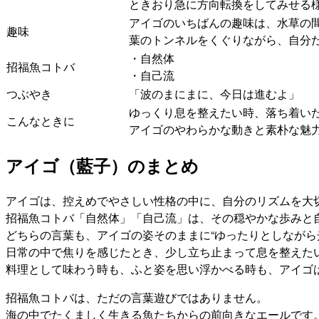
ときおり急に方向転換をしてみせる
アイゴのいちばんの趣味は、水草の間
趣味
葉のトンネルをくぐりながら、自分
・自然体
招福魚コトバ
・自己流
つぶやき
「波のまにまに、今日は進むよ」
ゆっくり息を整えたい時、落ち着い
こんなときに
アイゴのやわらかな動きと素朴な魅
アイゴ（藍子）のまとめ
アイゴは、控えめでやさしい性格の中に、自分のリズムを大
招福魚コトバ「自然体」「自己流」は、その穏やかな歩みと
どちらの言葉も、アイゴの姿そのままに“ゆったりとしながら
日常の中で焦りを感じたとき、少し立ち止まって息を整えた
料理として味わう時も、ふと姿を思い浮かべる時も、アイゴ
招福魚コトバは、ただの言葉遊びではありません。
海の中でたくましく生きる魚たちからの前向きなエールです