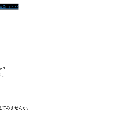
福魚コトバ
か？
す。
えてみませんか。