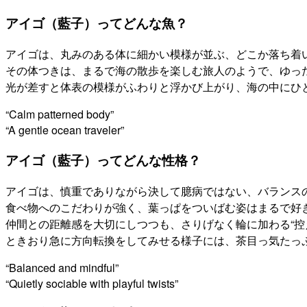
アイゴ（藍子）ってどんな魚？
アイゴは、丸みのある体に細かい模様が並ぶ、どこか落ち着
その体つきは、まるで海の散歩を楽しむ旅人のようで、ゆっ
光が差すと体表の模様がふわりと浮かび上がり、海の中にひ
“Calm patterned body”
“A gentle ocean traveler”
アイゴ（藍子）ってどんな性格？
アイゴは、慎重でありながら決して臆病ではない、バランス
食べ物へのこだわりが強く、葉っぱをついばむ姿はまるで好
仲間との距離感を大切にしつつも、さりげなく輪に加わる“控
ときおり急に方向転換をしてみせる様子には、茶目っ気たっ
“Balanced and mindful”
“Quietly sociable with playful twists”