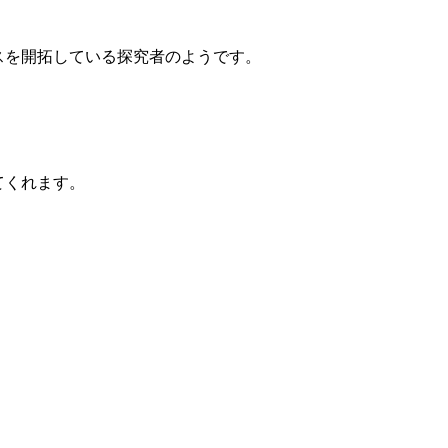
スを開拓している探究者のようです。
てくれます。
。