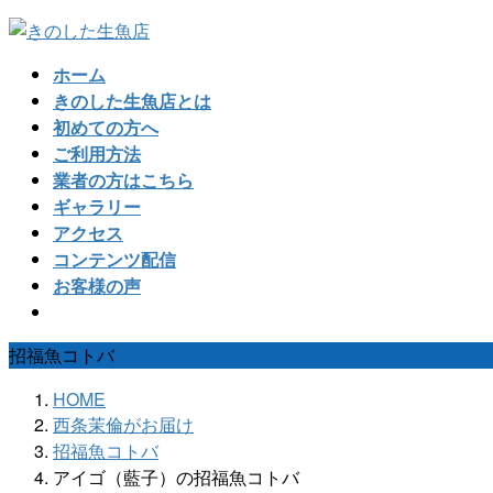
コ
ナ
ン
ビ
ホーム
テ
ゲ
きのした生魚店とは
ン
ー
初めての方へ
ツ
シ
ご利用方法
へ
ョ
業者の方はこちら
ス
ン
ギャラリー
キ
に
アクセス
ッ
移
コンテンツ配信
プ
動
お客様の声
招福魚コトバ
HOME
西条茉倫がお届け
招福魚コトバ
アイゴ（藍子）の招福魚コトバ