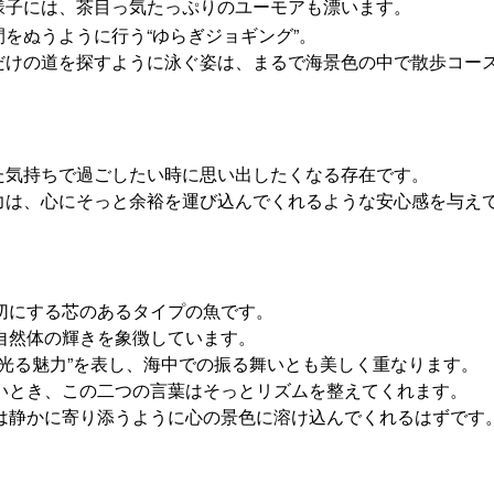
様子には、茶目っ気たっぷりのユーモアも漂います。
をぬうように行う“ゆらぎジョギング”。
だけの道を探すように泳ぐ姿は、まるで海景色の中で散歩コー
た気持ちで過ごしたい時に思い出したくなる存在です。
力は、心にそっと余裕を運び込んでくれるような安心感を与え
切にする芯のあるタイプの魚です。
自然体の輝きを象徴しています。
光る魅力”を表し、海中での振る舞いとも美しく重なります。
いとき、この二つの言葉はそっとリズムを整えてくれます。
は静かに寄り添うように心の景色に溶け込んでくれるはずです
。