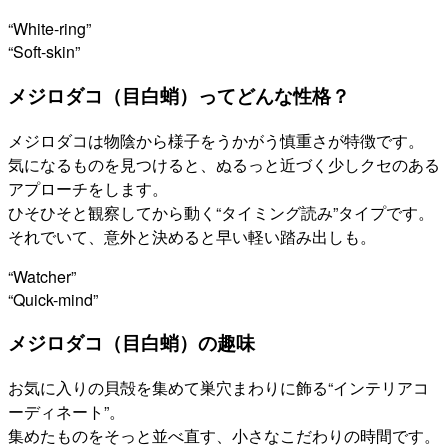
“White-ring”
“Soft-skin”
メジロダコ（目白蛸）ってどんな性格？
メジロダコは物陰から様子をうかがう慎重さが特徴です。
気になるものを見つけると、ぬるっと近づく少しクセのある
アプローチをします。
ひそひそと観察してから動く“タイミング読み”タイプです。
それでいて、意外と決めると早い軽い踏み出しも。
“Watcher”
“Quick-mind”
メジロダコ（目白蛸）の趣味
お気に入りの貝殻を集めて巣穴まわりに飾る“インテリアコ
ーディネート”。
集めたものをそっと並べ直す、小さなこだわりの時間です。