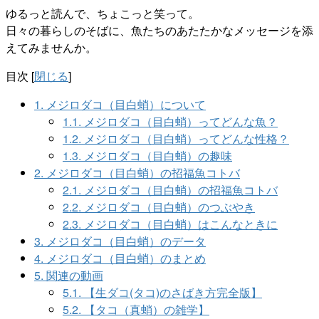
ゆるっと読んで、ちょこっと笑って。
日々の暮らしのそばに、魚たちのあたたかなメッセージを添
えてみませんか。
目次
[
閉じる
]
1.
メジロダコ（目白蛸）について
1.1.
メジロダコ（目白蛸）ってどんな魚？
1.2.
メジロダコ（目白蛸）ってどんな性格？
1.3.
メジロダコ（目白蛸）の趣味
2.
メジロダコ（目白蛸）の招福魚コトバ
2.1.
メジロダコ（目白蛸）の招福魚コトバ
2.2.
メジロダコ（目白蛸）のつぶやき
2.3.
メジロダコ（目白蛸）はこんなときに
3.
メジロダコ（目白蛸）のデータ
4.
メジロダコ（目白蛸）のまとめ
5.
関連の動画
5.1.
【生ダコ(タコ)のさばき方完全版】
5.2.
【タコ（真蛸）の雑学】