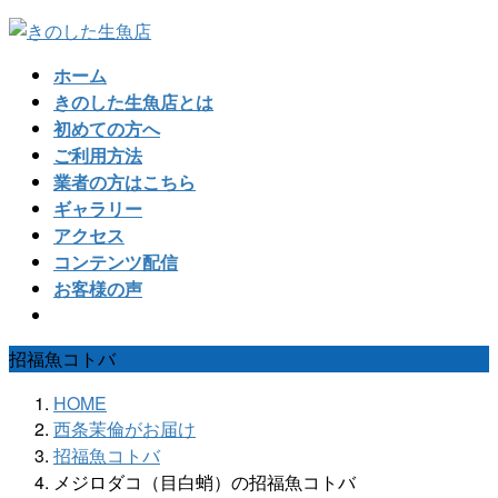
コ
ナ
ン
ビ
ホーム
テ
ゲ
きのした生魚店とは
ン
ー
初めての方へ
ツ
シ
ご利用方法
へ
ョ
業者の方はこちら
ス
ン
ギャラリー
キ
に
アクセス
ッ
移
コンテンツ配信
プ
動
お客様の声
招福魚コトバ
HOME
西条茉倫がお届け
招福魚コトバ
メジロダコ（目白蛸）の招福魚コトバ