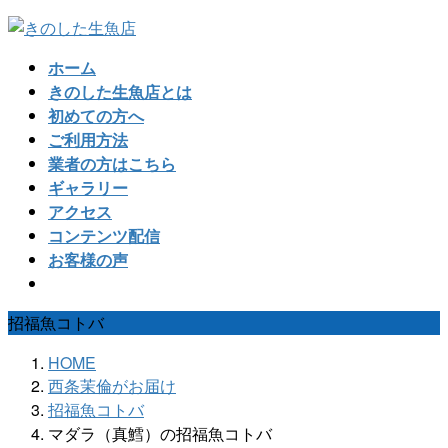
コ
ナ
ン
ビ
ホーム
テ
ゲ
きのした生魚店とは
ン
ー
初めての方へ
ツ
シ
ご利用方法
へ
ョ
業者の方はこちら
ス
ン
ギャラリー
キ
に
アクセス
ッ
移
コンテンツ配信
プ
動
お客様の声
招福魚コトバ
HOME
西条茉倫がお届け
招福魚コトバ
マダラ（真鱈）の招福魚コトバ