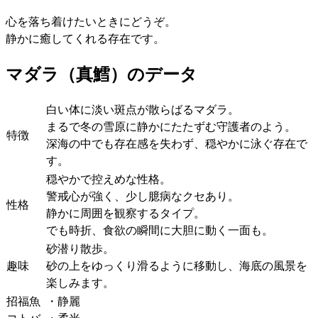
心を落ち着けたいときにどうぞ。
静かに癒してくれる存在です。
マダラ（真鱈）のデータ
白い体に淡い斑点が散らばるマダラ。
まるで冬の雪原に静かにたたずむ守護者のよう。
特徴
深海の中でも存在感を失わず、穏やかに泳ぐ存在で
す。
穏やかで控えめな性格。
警戒心が強く、少し臆病なクセあり。
性格
静かに周囲を観察するタイプ。
でも時折、食欲の瞬間に大胆に動く一面も。
砂潜り散歩。
趣味
砂の上をゆっくり滑るように移動し、海底の風景を
楽しみます。
招福魚
・静麗
コトバ
・柔光