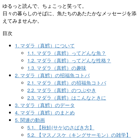
ゆるっと読んで、ちょこっと笑って。
日々の暮らしのそばに、魚たちのあたたかなメッセージを添
えてみませんか。
目次
1.
マダラ（真鱈）について
1.1.
マダラ（真鱈）ってどんな魚？
1.2.
マダラ（真鱈）ってどんな性格？
1.3.
マダラ（真鱈）の趣味
2.
マダラ（真鱈）の招福魚コトバ
2.1.
マダラ（真鱈）の招福魚コトバ
2.2.
マダラ（真鱈）のつぶやき
2.3.
マダラ（真鱈）はこんなときに
3.
マダラ（真鱈）のデータ
4.
マダラ（真鱈）のまとめ
5.
関連の動画
5.1.
【秋鮭(サケ)のさばき方】
5.2.
【マスノスケ（キングサーモン）の雑学】