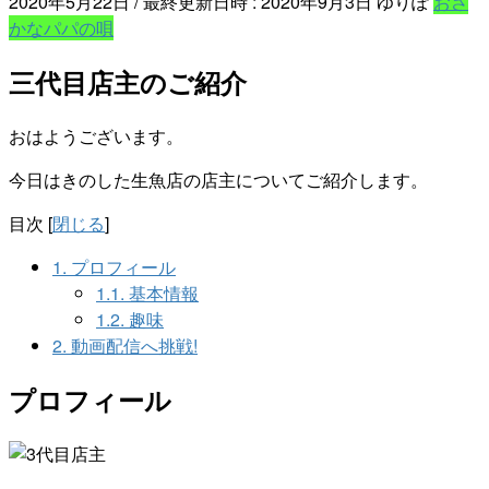
2020年5月22日
/ 最終更新日時 :
2020年9月3日
ゆりぽ
おさ
かなパパの唄
三代目店主のご紹介
おはようございます。
今日はきのした生魚店の店主についてご紹介します。
目次
[
閉じる
]
1.
プロフィール
1.1.
基本情報
1.2.
趣味
2.
動画配信へ挑戦!
プロフィール