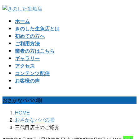
コ
ナ
ン
ビ
ホーム
テ
ゲ
きのした生魚店とは
ン
ー
初めての方へ
ツ
シ
ご利用方法
へ
ョ
業者の方はこちら
ス
ン
ギャラリー
キ
に
アクセス
ッ
移
コンテンツ配信
プ
動
お客様の声
おさかなパパの唄
HOME
おさかなパパの唄
三代目店主のご紹介