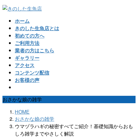
コ
ナ
ン
ビ
ホーム
テ
ゲ
きのした生魚店とは
ン
ー
初めての方へ
ツ
シ
ご利用方法
へ
ョ
業者の方はこちら
ス
ン
ギャラリー
キ
に
アクセス
ッ
移
コンテンツ配信
プ
動
お客様の声
おさかな娘の雑学
HOME
おさかな娘の雑学
ウマヅラハギの秘密すべてご紹介！基礎知識からおも
しろ雑学までやさしく解説