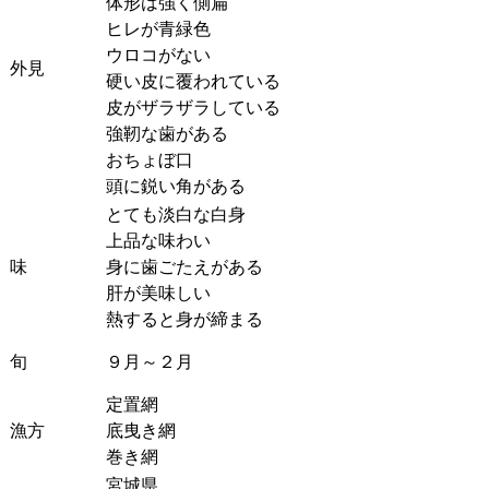
体形は強く側扁
ヒレが青緑色
ウロコがない
外見
硬い皮に覆われている
皮がザラザラしている
強靭な歯がある
おちょぼ口
頭に鋭い角がある
とても淡白な白身
上品な味わい
味
身に歯ごたえがある
肝が美味しい
熱すると身が締まる
旬
９月～２月
定置網
漁方
底曳き網
巻き網
宮城県