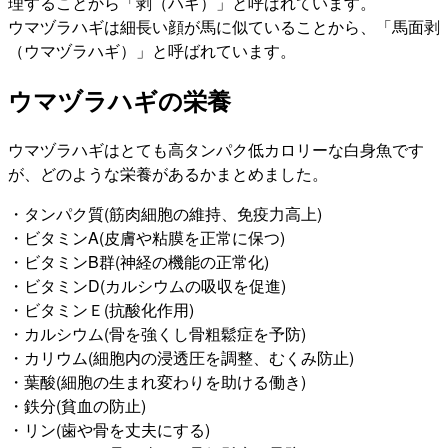
理することから「剥（ハギ）」と呼ばれています。
ウマヅラハギは細長い顔が馬に似ていることから、「馬面剥
（ウマヅラハギ）」と呼ばれています。
ウマヅラハギの栄養
ウマヅラハギはとても高タンパク低カロリーな白身魚です
が、どのような栄養があるかまとめました。
・タンパク質(筋肉細胞の維持、免疫力高上)
・ビタミンA(皮膚や粘膜を正常に保つ)
・ビタミンB群(神経の機能の正常化)
・ビタミンD(カルシウムの吸収を促進)
・ビタミンＥ(抗酸化作用)
・カルシウム(骨を強くし骨粗鬆症を予防)
・カリウム(細胞内の浸透圧を調整、むくみ防止)
・葉酸(細胞の生まれ変わりを助ける働き)
・鉄分(貧血の防止)
・リン(歯や骨を丈夫にする)