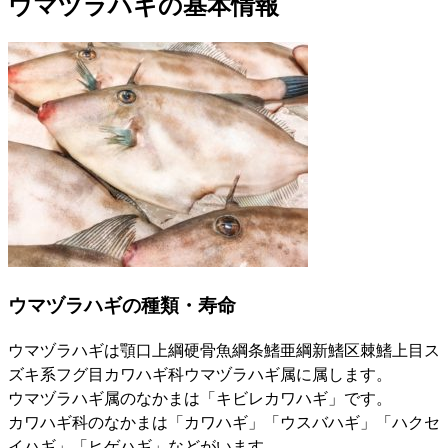
ウマヅラハギの基本情報
ウマヅラハギの種類・寿命
ウマヅラハギは顎口上綱硬骨魚綱条鰭亜綱新鰭区棘鰭上目ス
ズキ系フグ目カワハギ科ウマヅラハギ属に属します。
ウマヅラハギ属のなかまは「キビレカワハギ」です。
カワハギ科のなかまは「カワハギ」「ウスバハギ」「ハクセ
イハギ」「ヒゲハギ」などがいます。