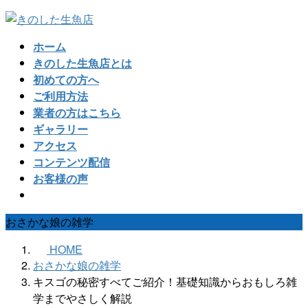
コ
ナ
ン
ビ
ホーム
テ
ゲ
きのした生魚店とは
ン
ー
初めての方へ
ツ
シ
ご利用方法
へ
ョ
業者の方はこちら
ス
ン
ギャラリー
キ
に
アクセス
ッ
移
コンテンツ配信
プ
動
お客様の声
おさかな娘の雑学
HOME
おさかな娘の雑学
キスゴの秘密すべてご紹介！基礎知識からおもしろ雑
学までやさしく解説