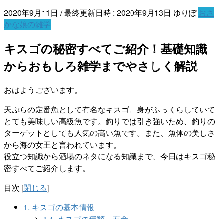
2020年9月11日
/ 最終更新日時 :
2020年9月13日
ゆりぽ
おさ
かな娘の雑学
キスゴの秘密すべてご紹介！基礎知識
からおもしろ雑学までやさしく解説
おはようございます。
天ぷらの定番魚として有名なキスゴ、身がふっくらしていて
とても美味しい高級魚です。釣りでは引き強いため、釣りの
ターゲットとしても人気の高い魚です。また、魚体の美しさ
から海の女王と言われています。
役立つ知識から酒場のネタになる知識まで、今日はキスゴ秘
密すべてご紹介します。
目次
[
閉じる
]
1.
キスゴの基本情報
1.1.
キスゴの種類・寿命