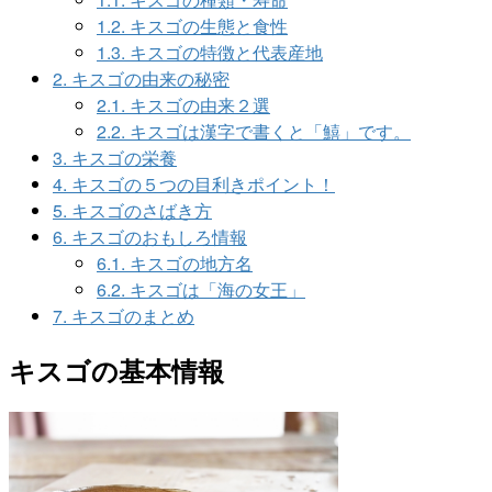
1.2.
キスゴの生態と食性
1.3.
キスゴの特徴と代表産地
2.
キスゴの由来の秘密
2.1.
キスゴの由来２選
2.2.
キスゴは漢字で書くと「鱚」です。
3.
キスゴの栄養
4.
キスゴの５つの目利きポイント！
5.
キスゴのさばき方
6.
キスゴのおもしろ情報
6.1.
キスゴの地方名
6.2.
キスゴは「海の女王」
7.
キスゴのまとめ
キスゴの基本情報