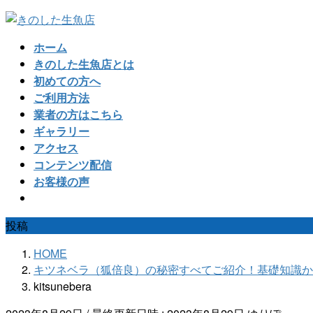
コ
ナ
ン
ビ
ホーム
テ
ゲ
きのした生魚店とは
ン
ー
初めての方へ
ツ
シ
ご利用方法
へ
ョ
業者の方はこちら
ス
ン
ギャラリー
キ
に
アクセス
ッ
移
コンテンツ配信
プ
動
お客様の声
投稿
HOME
キツネベラ（狐倍良）の秘密すべてご紹介！基礎知識か
kitsunebera