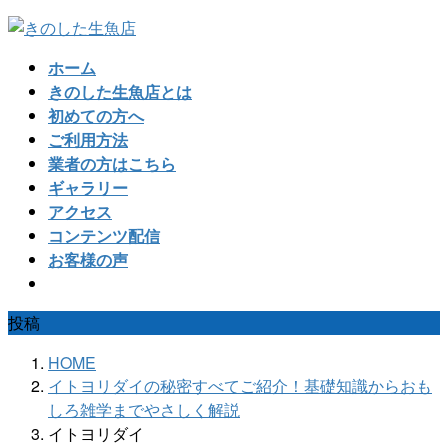
コ
ナ
ン
ビ
ホーム
テ
ゲ
きのした生魚店とは
ン
ー
初めての方へ
ツ
シ
ご利用方法
へ
ョ
業者の方はこちら
ス
ン
ギャラリー
キ
に
アクセス
ッ
移
コンテンツ配信
プ
動
お客様の声
投稿
HOME
イトヨリダイの秘密すべてご紹介！基礎知識からおも
しろ雑学までやさしく解説
イトヨリダイ