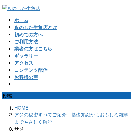
コ
ナ
ン
ビ
ホーム
テ
ゲ
きのした生魚店とは
ン
ー
初めての方へ
ツ
シ
ご利用方法
へ
ョ
業者の方はこちら
ス
ン
ギャラリー
キ
に
アクセス
ッ
移
コンテンツ配信
プ
動
お客様の声
投稿
HOME
アジの秘密すべてご紹介！基礎知識からおもしろ雑学
までやさしく解説
サメ