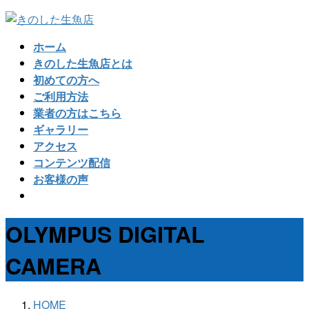
コ
ナ
ン
ビ
ホーム
テ
ゲ
きのした生魚店とは
ン
ー
初めての方へ
ツ
シ
ご利用方法
へ
ョ
業者の方はこちら
ス
ン
ギャラリー
キ
に
アクセス
ッ
移
コンテンツ配信
プ
動
お客様の声
OLYMPUS DIGITAL
CAMERA
HOME