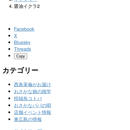
醤油イクラ2
Facebook
X
Bluesky
Threads
Copy
カテゴリー
西条茉倫がお届け
おさかな娘の雑学
招福魚コトバ
おさかなパパの唄
店舗イベント情報
東広島の情報