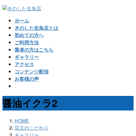
コ
ナ
ン
ビ
ホーム
テ
ゲ
きのした生魚店とは
ン
ー
初めての方へ
ツ
シ
ご利用方法
へ
ョ
業者の方はこちら
ス
ン
ギャラリー
キ
に
アクセス
ッ
移
コンテンツ配信
プ
動
お客様の声
醤油イクラ2
HOME
店主のこだわり
ギャラリー