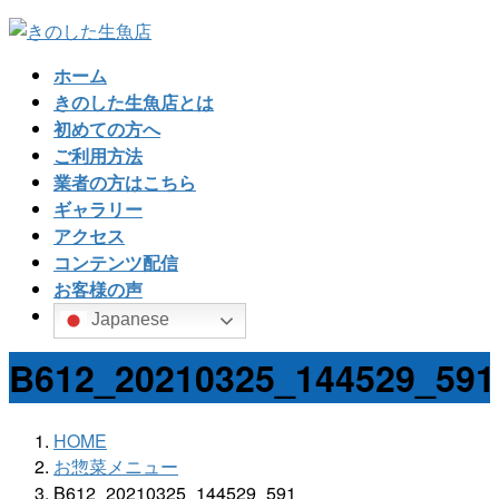
コ
ナ
ン
ビ
ホーム
テ
ゲ
きのした生魚店とは
ン
ー
初めての方へ
ツ
シ
ご利用方法
へ
ョ
業者の方はこちら
ス
ン
ギャラリー
キ
に
アクセス
ッ
移
コンテンツ配信
プ
動
お客様の声
Japanese
B612_20210325_144529_591
HOME
お惣菜メニュー
B612_20210325_144529_591