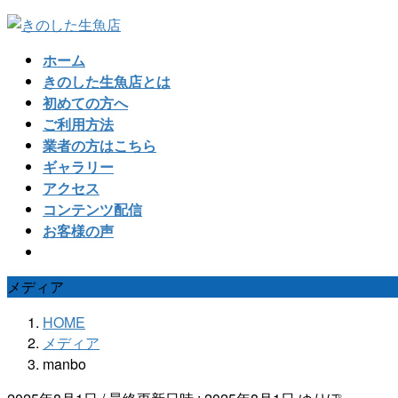
コ
ナ
ン
ビ
ホーム
テ
ゲ
きのした生魚店とは
ン
ー
初めての方へ
ツ
シ
ご利用方法
へ
ョ
業者の方はこちら
ス
ン
ギャラリー
キ
に
アクセス
ッ
移
コンテンツ配信
プ
動
お客様の声
メディア
HOME
メディア
manbo