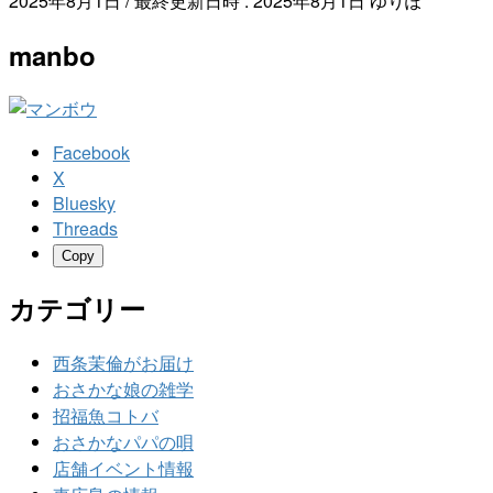
2025年8月1日
/ 最終更新日時 :
2025年8月1日
ゆりぽ
manbo
Facebook
X
Bluesky
Threads
Copy
カテゴリー
西条茉倫がお届け
おさかな娘の雑学
招福魚コトバ
おさかなパパの唄
店舗イベント情報