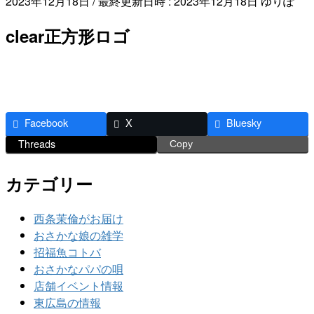
2023年12月18日
/ 最終更新日時 :
2023年12月18日
ゆりぽ
clear正方形ロゴ
Facebook
X
Bluesky
Threads
Copy
カテゴリー
西条茉倫がお届け
おさかな娘の雑学
招福魚コトバ
おさかなパパの唄
店舗イベント情報
東広島の情報