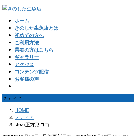
コ
ナ
ン
ビ
ホーム
テ
ゲ
きのした生魚店とは
ン
ー
初めての方へ
ツ
シ
ご利用方法
へ
ョ
業者の方はこちら
ス
ン
ギャラリー
キ
に
アクセス
ッ
移
コンテンツ配信
プ
動
お客様の声
メディア
HOME
メディア
clear正方形ロゴ