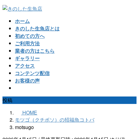
コ
ナ
ン
ビ
ホーム
テ
ゲ
きのした生魚店とは
ン
ー
初めての方へ
ツ
シ
ご利用方法
へ
ョ
業者の方はこちら
ス
ン
ギャラリー
キ
に
アクセス
ッ
移
コンテンツ配信
プ
動
お客様の声
投稿
HOME
モツゴ（クチボソ）の招福魚コトバ
motsugo