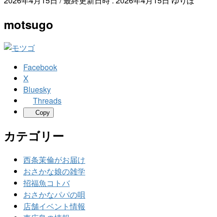
2026年4月15日
/ 最終更新日時 :
2026年4月15日
ゆりぽ
motsugo
Facebook
X
Bluesky
Threads
Copy
カテゴリー
西条茉倫がお届け
おさかな娘の雑学
招福魚コトバ
おさかなパパの唄
店舗イベント情報