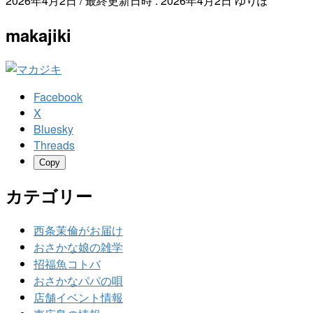
2026年4月2日
/ 最終更新日時 :
2026年4月2日
ゆりぽ
makajiki
Facebook
X
Bluesky
Threads
Copy
カテゴリー
西条茉倫がお届け
おさかな娘の雑学
招福魚コトバ
おさかなパパの唄
店舗イベント情報