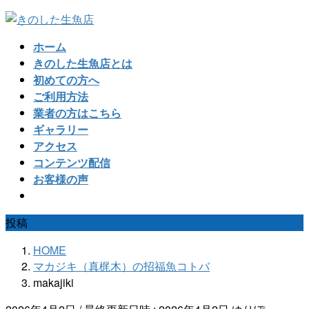
コ
ナ
ン
ビ
ホーム
テ
ゲ
きのした生魚店とは
ン
ー
初めての方へ
ツ
シ
ご利用方法
へ
ョ
業者の方はこちら
ス
ン
ギャラリー
キ
に
アクセス
ッ
移
コンテンツ配信
プ
動
お客様の声
投稿
HOME
マカジキ（真梶木）の招福魚コトバ
makajiki