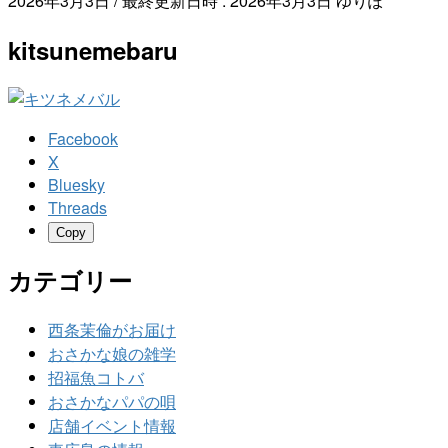
2026年3月3日
/ 最終更新日時 :
2026年3月3日
ゆりぽ
kitsunemebaru
Facebook
X
Bluesky
Threads
Copy
カテゴリー
西条茉倫がお届け
おさかな娘の雑学
招福魚コトバ
おさかなパパの唄
店舗イベント情報