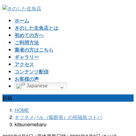
コ
ナ
ン
ビ
ホーム
テ
ゲ
きのした生魚店とは
ン
ー
初めての方へ
ツ
シ
ご利用方法
へ
ョ
業者の方はこちら
ス
ン
ギャラリー
キ
に
アクセス
ッ
移
コンテンツ配信
プ
動
お客様の声
Japanese
投稿
HOME
キツネメバル（狐眼張）の招福魚コトバ
kitsunemebaru