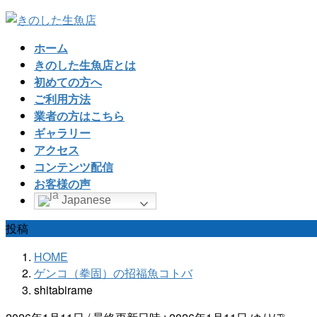
コ
ナ
ン
ビ
ホーム
テ
ゲ
きのした生魚店とは
ン
ー
初めての方へ
ツ
シ
ご利用方法
へ
ョ
業者の方はこちら
ス
ン
ギャラリー
キ
に
アクセス
ッ
移
コンテンツ配信
プ
動
お客様の声
Japanese
投稿
HOME
ゲンコ（拳固）の招福魚コトバ
shitabirame