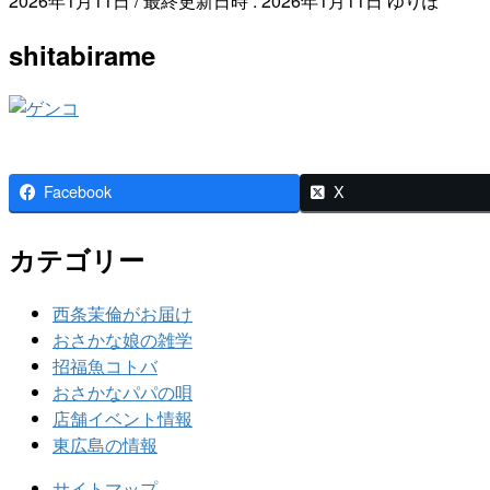
2026年1月11日
/ 最終更新日時 :
2026年1月11日
ゆりぽ
shitabirame
Facebook
X
カテゴリー
西条茉倫がお届け
おさかな娘の雑学
招福魚コトバ
おさかなパパの唄
店舗イベント情報
東広島の情報
サイトマップ