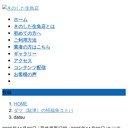
コ
ナ
ン
ビ
ホーム
テ
ゲ
きのした生魚店とは
ン
ー
初めての方へ
ツ
シ
ご利用方法
へ
ョ
業者の方はこちら
ス
ン
ギャラリー
キ
に
アクセス
ッ
移
コンテンツ配信
プ
動
お客様の声
投稿
HOME
ダツ（駄津）の招福魚コトバ
datsu