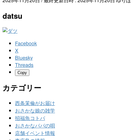
2025年11月20日
/ 最終更新日時 :
2025年11月20日
ゆりぽ
datsu
Facebook
X
Bluesky
Threads
Copy
カテゴリー
西条茉倫がお届け
おさかな娘の雑学
招福魚コトバ
おさかなパパの唄
店舗イベント情報