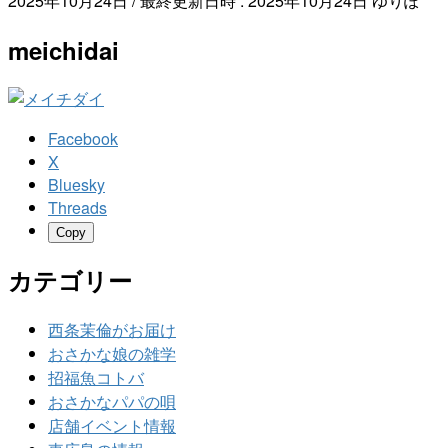
2025年10月24日
/ 最終更新日時 :
2025年10月24日
ゆりぽ
meichidai
Facebook
X
Bluesky
Threads
Copy
カテゴリー
西条茉倫がお届け
おさかな娘の雑学
招福魚コトバ
おさかなパパの唄
店舗イベント情報