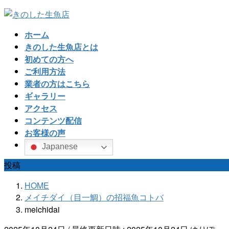
コ
ナ
ン
ビ
ホーム
テ
ゲ
きのした生魚店とは
ン
ー
初めての方へ
ツ
シ
ご利用方法
へ
ョ
業者の方はこちら
ス
ン
ギャラリー
キ
に
アクセス
ッ
移
コンテンツ配信
プ
動
お客様の声
Japanese
投稿
HOME
メイチダイ（目一鯛）の招福魚コトバ
meichidai