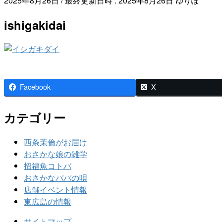
2025年8月26日
/ 最終更新日時 :
2025年8月26日
ゆりぽ
ishigakidai
Facebook
X
カテゴリー
西条茉倫がお届け
おさかな娘の雑学
招福魚コトバ
おさかなパパの唄
店舗イベント情報
東広島の情報
サイトマップ