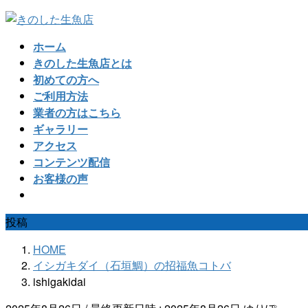
コ
ナ
ン
ビ
ホーム
テ
ゲ
きのした生魚店とは
ン
ー
初めての方へ
ツ
シ
ご利用方法
へ
ョ
業者の方はこちら
ス
ン
ギャラリー
キ
に
アクセス
ッ
移
コンテンツ配信
プ
動
お客様の声
投稿
HOME
イシガキダイ（石垣鯛）の招福魚コトバ
ishigakidai