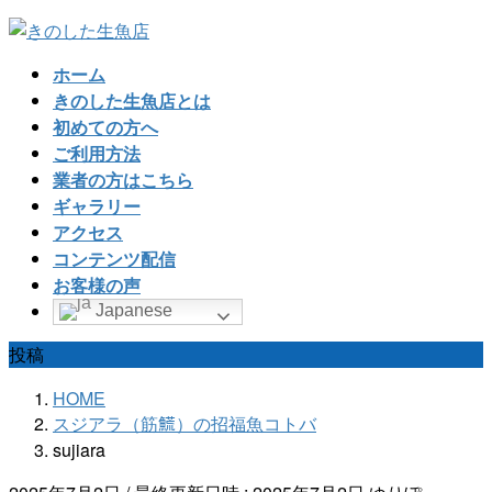
コ
ナ
ン
ビ
ホーム
テ
ゲ
きのした生魚店とは
ン
ー
初めての方へ
ツ
シ
ご利用方法
へ
ョ
業者の方はこちら
ス
ン
ギャラリー
キ
に
アクセス
ッ
移
コンテンツ配信
プ
動
お客様の声
Japanese
投稿
HOME
スジアラ（筋𩺊）の招福魚コトバ
sujiara