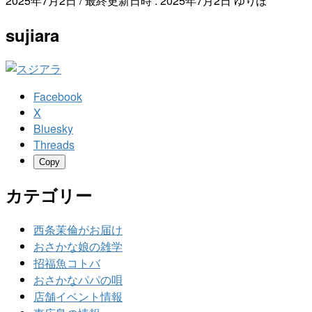
2025年7月2日
/ 最終更新日時 :
2025年7月2日
ゆりぽ
sujiara
Facebook
X
Bluesky
Threads
Copy
カテゴリー
西条茉倫がお届け
おさかな娘の雑学
招福魚コトバ
おさかなパパの唄
店舗イベント情報