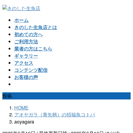
コ
ナ
ン
ビ
ホーム
テ
ゲ
きのした生魚店とは
ン
ー
初めての方へ
ツ
シ
ご利用方法
へ
ョ
業者の方はこちら
ス
ン
ギャラリー
キ
に
アクセス
ッ
移
コンテンツ配信
プ
動
お客様の声
投稿
HOME
アオヤガラ（青矢柄）の招福魚コトバ
aoyagara