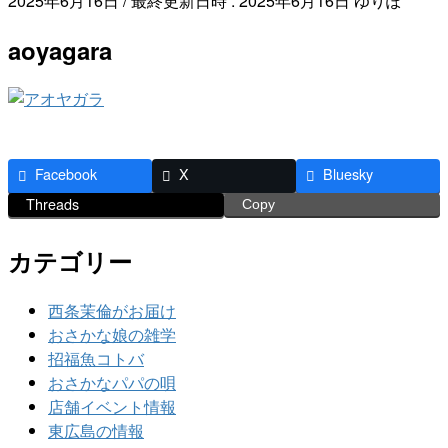
2025年6月16日
/ 最終更新日時 :
2025年6月16日
ゆりぽ
aoyagara
Facebook
X
Bluesky
Threads
Copy
カテゴリー
西条茉倫がお届け
おさかな娘の雑学
招福魚コトバ
おさかなパパの唄
店舗イベント情報
東広島の情報