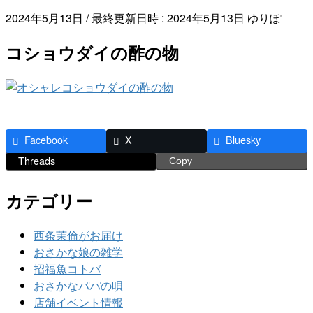
2024年5月13日
/ 最終更新日時 :
2024年5月13日
ゆりぽ
コショウダイの酢の物
Facebook
X
Bluesky
Threads
Copy
カテゴリー
西条茉倫がお届け
おさかな娘の雑学
招福魚コトバ
おさかなパパの唄
店舗イベント情報