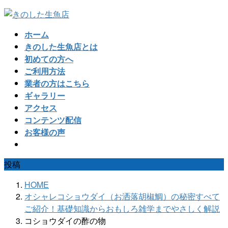
コ
ナ
ン
ビ
ホーム
テ
ゲ
きのした生魚店とは
ン
ー
初めての方へ
ツ
シ
ご利用方法
へ
ョ
業者の方はこちら
ス
ン
ギャラリー
キ
に
アクセス
ッ
移
コンテンツ配信
プ
動
お客様の声
投稿
HOME
オシャレコショウダイ（お洒落胡椒鯛）の秘密すべて
ご紹介！基礎知識からおもしろ雑学までやさしく解説
コショウダイの酢の物