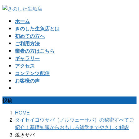
コ
ナ
ン
ビ
ホーム
テ
ゲ
きのした生魚店とは
ン
ー
初めての方へ
ツ
シ
ご利用方法
へ
ョ
業者の方はこちら
ス
ン
ギャラリー
キ
に
アクセス
ッ
移
コンテンツ配信
プ
動
お客様の声
投稿
HOME
タイセイヨウサバ（ノルウェーサバ）の秘密すべてご
紹介！基礎知識からおもしろ雑学までやさしく解説
焼きサバ