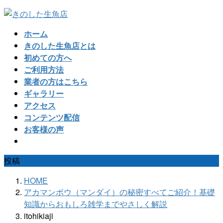
コ
ナ
ン
ビ
ホーム
テ
ゲ
きのした生魚店とは
ン
ー
初めての方へ
ツ
シ
ご利用方法
へ
ョ
業者の方はこちら
ス
ン
ギャラリー
キ
に
アクセス
ッ
移
コンテンツ配信
プ
動
お客様の声
投稿
HOME
アカマンボウ（マンダイ）の秘密すべてご紹介！基礎
知識からおもしろ雑学までやさしく解説
itohikiaji