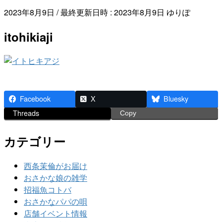
2023年8月9日
/ 最終更新日時 :
2023年8月9日
ゆりぽ
itohikiaji
Facebook
X
Bluesky
Threads
Copy
カテゴリー
西条茉倫がお届け
おさかな娘の雑学
招福魚コトバ
おさかなパパの唄
店舗イベント情報