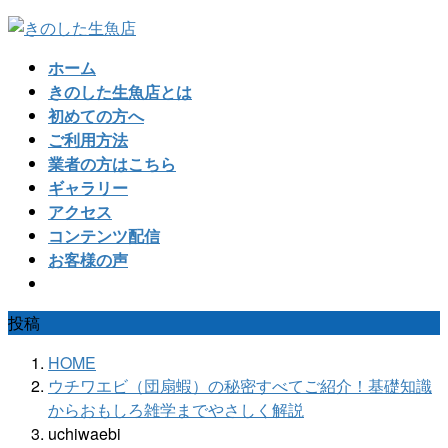
コ
ナ
ン
ビ
ホーム
テ
ゲ
きのした生魚店とは
ン
ー
初めての方へ
ツ
シ
ご利用方法
へ
ョ
業者の方はこちら
ス
ン
ギャラリー
キ
に
アクセス
ッ
移
コンテンツ配信
プ
動
お客様の声
投稿
HOME
ウチワエビ（団扇蝦）の秘密すべてご紹介！基礎知識
からおもしろ雑学までやさしく解説
uchiwaebi