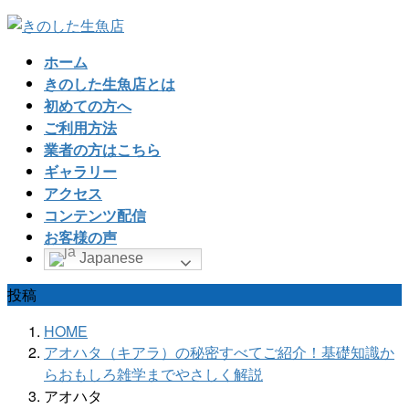
コ
ナ
ン
ビ
ホーム
テ
ゲ
きのした生魚店とは
ン
ー
初めての方へ
ツ
シ
ご利用方法
へ
ョ
業者の方はこちら
ス
ン
ギャラリー
キ
に
アクセス
ッ
移
コンテンツ配信
プ
動
お客様の声
Japanese
投稿
HOME
アオハタ（キアラ）の秘密すべてご紹介！基礎知識か
らおもしろ雑学までやさしく解説
アオハタ