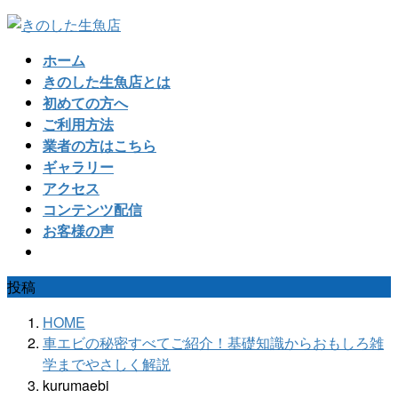
コ
ナ
ン
ビ
ホーム
テ
ゲ
きのした生魚店とは
ン
ー
初めての方へ
ツ
シ
ご利用方法
へ
ョ
業者の方はこちら
ス
ン
ギャラリー
キ
に
アクセス
ッ
移
コンテンツ配信
プ
動
お客様の声
投稿
HOME
車エビの秘密すべてご紹介！基礎知識からおもしろ雑
学までやさしく解説
kurumaebi