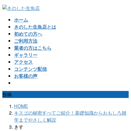
コ
ナ
ン
ビ
ホーム
テ
ゲ
きのした生魚店とは
ン
ー
初めての方へ
ツ
シ
ご利用方法
へ
ョ
業者の方はこちら
ス
ン
ギャラリー
キ
に
アクセス
ッ
移
コンテンツ配信
プ
動
お客様の声
投稿
HOME
キスゴの秘密すべてご紹介！基礎知識からおもしろ雑
学までやさしく解説
きす