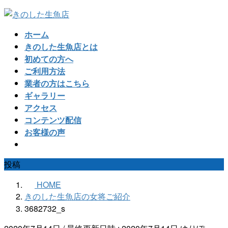
コ
ナ
ン
ビ
ホーム
テ
ゲ
きのした生魚店とは
ン
ー
初めての方へ
ツ
シ
ご利用方法
へ
ョ
業者の方はこちら
ス
ン
ギャラリー
キ
に
アクセス
ッ
移
コンテンツ配信
プ
動
お客様の声
投稿
HOME
きのした生魚店の女将ご紹介
3682732_s