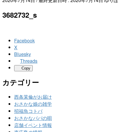
2020年7月14日
/ 最終更新日時 :
2020年7月14日
ゆりぽ
3682732_s
Facebook
X
Bluesky
Threads
Copy
カテゴリー
西条茉倫がお届け
おさかな娘の雑学
招福魚コトバ
おさかなパパの唄
店舗イベント情報