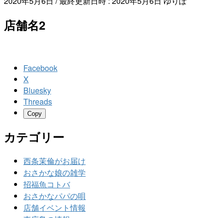
2020年5月6日
/ 最終更新日時 :
2020年5月6日
ゆりぽ
店舗名2
Facebook
X
Bluesky
Threads
Copy
カテゴリー
西条茉倫がお届け
おさかな娘の雑学
招福魚コトバ
おさかなパパの唄
店舗イベント情報