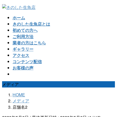
コ
ナ
ン
ビ
ホーム
テ
ゲ
きのした生魚店とは
ン
ー
初めての方へ
ツ
シ
ご利用方法
へ
ョ
業者の方はこちら
ス
ン
ギャラリー
キ
に
アクセス
ッ
移
コンテンツ配信
プ
動
お客様の声
メディア
HOME
メディア
店舗名2