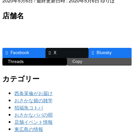
2020年5月6日
/ 最終更新日時 :
2020年5月6日
ゆりぽ
店舗名
Facebook
X
Bluesky
Threads
Copy
カテゴリー
西条茉倫がお届け
おさかな娘の雑学
招福魚コトバ
おさかなパパの唄
店舗イベント情報
東広島の情報