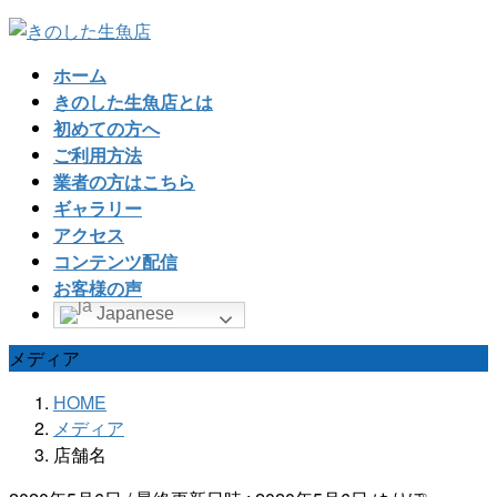
コ
ナ
ン
ビ
ホーム
テ
ゲ
きのした生魚店とは
ン
ー
初めての方へ
ツ
シ
ご利用方法
へ
ョ
業者の方はこちら
ス
ン
ギャラリー
キ
に
アクセス
ッ
移
コンテンツ配信
プ
動
お客様の声
Japanese
メディア
HOME
メディア
店舗名