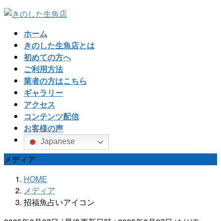
コ
ナ
ン
ビ
ホーム
テ
ゲ
きのした生魚店とは
ン
ー
初めての方へ
ツ
シ
ご利用方法
へ
ョ
業者の方はこちら
ス
ン
ギャラリー
キ
に
アクセス
ッ
移
コンテンツ配信
プ
動
お客様の声
Japanese
メディア
HOME
メディア
招福魚占いアイコン