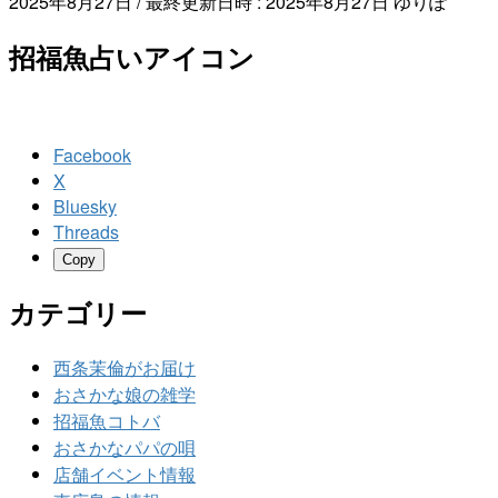
2025年8月27日
/ 最終更新日時 :
2025年8月27日
ゆりぽ
招福魚占いアイコン
Facebook
X
Bluesky
Threads
Copy
カテゴリー
西条茉倫がお届け
おさかな娘の雑学
招福魚コトバ
おさかなパパの唄
店舗イベント情報